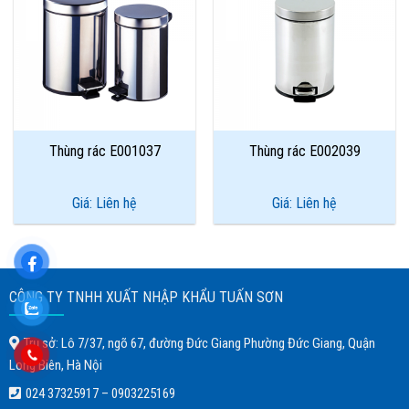
Add to
Add to
Wishlist
Wishlist
Thùng rác E001037
Thùng rác E002039
Giá: Liên hệ
Giá: Liên hệ
CÔNG TY TNHH XUẤT NHẬP KHẨU TUẤN SƠN
Trụ sở: Lô 7/37, ngõ 67, đường Đức Giang Phường Đức Giang, Quận
Long Biên, Hà Nội
024 37325917
–
0903225169