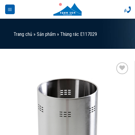
Skip
to
content
Trang chủ
»
Sản phẩm
»
Thùng rác E117029
Add to
Wishlist