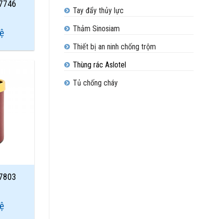
07746
Tay đẩy thủy lực
Thảm Sinosiam
hệ
Thiết bị an ninh chống trộm
Thùng rác Aslotel
Tủ chống cháy
Add to
Wishlist
07803
hệ