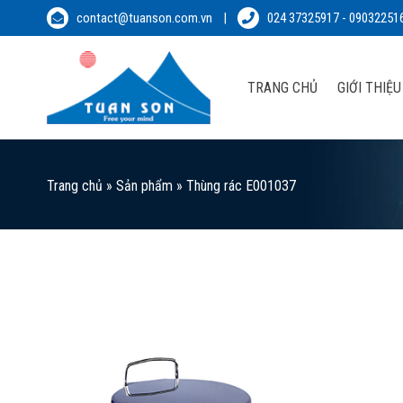
Skip
contact@tuanson.com.vn
|
024 37325917
-
09032251
to
content
TRANG CHỦ
GIỚI THIỆU
Trang chủ
»
Sản phẩm
»
Thùng rác E001037
A
Wi