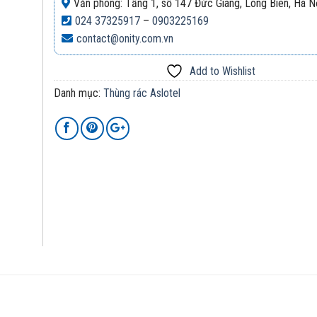
Văn phòng: Tầng 1, số 147 Đức Giang, Long Biên, Hà N
024 37325917
–
0903225169
contact@onity.com.vn
Add to Wishlist
Danh mục:
Thùng rác Aslotel