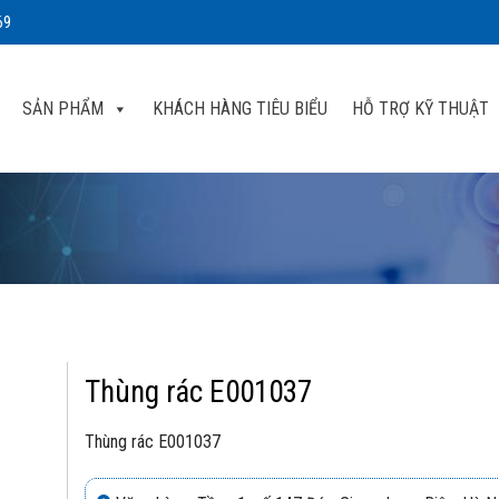
69
SẢN PHẨM
KHÁCH HÀNG TIÊU BIỂU
HỖ TRỢ KỸ THUẬT
Thùng rác E001037
Thùng rác E001037
dd to
shlist