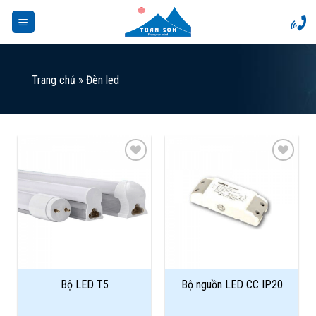
Skip
to
content
Trang chủ
»
Đèn led
Add to
Add to
Wishlist
Wishlist
Bộ LED T5
Bộ nguồn LED CC IP20