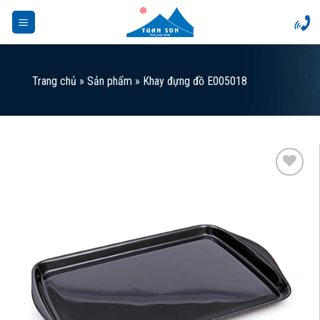
Skip
to
content
Trang chủ
»
Sản phẩm
»
Khay đựng đồ E005018
Add to
Wishlist