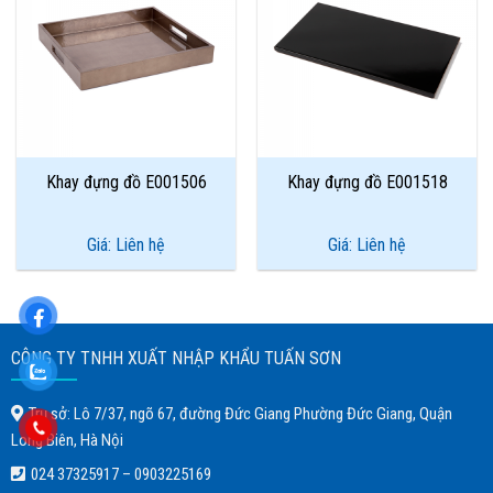
Add to
Add to
Wishlist
Wishlist
Khay đựng đồ E001506
Khay đựng đồ E001518
Giá: Liên hệ
Giá: Liên hệ
CÔNG TY TNHH XUẤT NHẬP KHẨU TUẤN SƠN
Trụ sở: Lô 7/37, ngõ 67, đường Đức Giang Phường Đức Giang, Quận
Long Biên, Hà Nội
024 37325917
–
0903225169