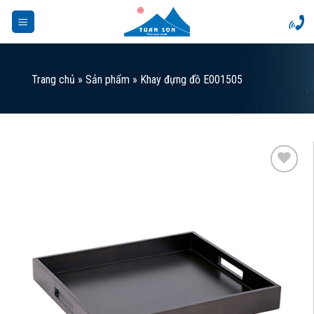
Skip
to
content
Trang chủ
»
Sản phẩm
»
Khay đựng đồ E001505
Add to
Wishlist