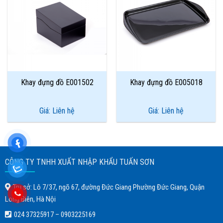
Add to
Add to
Wishlist
Wishlist
Khay đựng đồ E001502
Khay đựng đồ E005018
Giá: Liên hệ
Giá: Liên hệ
CÔNG TY TNHH XUẤT NHẬP KHẨU TUẤN SƠN
Trụ sở: Lô 7/37, ngõ 67, đường Đức Giang Phường Đức Giang, Quận
Long Biên, Hà Nội
024 37325917
–
0903225169