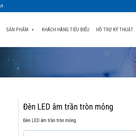
69
SẢN PHẨM
KHÁCH HÀNG TIÊU BIỂU
HỖ TRỢ KỸ THUẬT
Đèn LED âm trần tròn mỏng
Đèn LED âm trần tròn mỏng
dd to
shlist