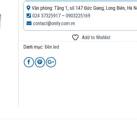
Văn phòng: Tầng 1, số 147 Đức Giang, Long Biên, Hà N
024 37325917
–
0903225169
contact@onity.com.vn
Add to Wishlist
Danh mục:
Đèn led