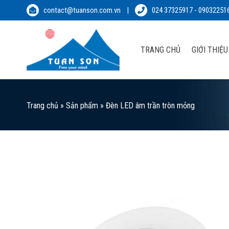
Skip
contact@tuanson.com.vn
|
024 37325917
-
09032251
to
content
TRANG CHỦ
GIỚI THIỆU
Trang chủ
»
Sản phẩm
»
Đèn LED âm trần tròn mỏng
A
Wi