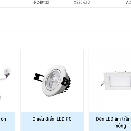
Φ 240×32
Φ220-210
AC
Add to
Add to
Wishlist
Wishlist
ròn
Chiếu điểm LED PC
Đèn LED âm trần
mỏng