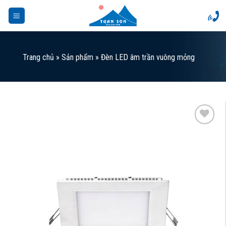
Skip
to
content
Trang chủ
»
Sản phẩm
»
Đèn LED âm trần vuông mỏng
Add to
Wishlist