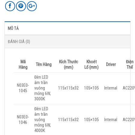
MÔ TẢ
ĐÁNH GIÁ (0)
Mã
Kích Thước
Khoét
Điện
Tên Hàng
Driver
Hàng
(mm)
Lổ (mm)
Thế
Đèn LED
âm trần
N03E0-
vuông
115x115x32
105×105
Internal
AC220
1045
mỏng 6W,
3000K
Đèn LED
âm trần
N03E0-
vuông
115x115x32
105×105
Internal
AC220
1046
mỏng 6W,
4000K