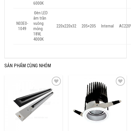
6000K
Đèn LED
âm trần
N03E0-
vuông
220x220x32
205×205
Internal
AC220
1049
mỏng
18W,
4000K
SẢN PHẨM CÙNG NHÓM
Add to
Add to
Wishlist
Wishlist