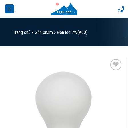
Skip
to
content
Trang chủ
»
Sản phẩm
»
Đèn led 7W(A60)
Add to
Wishlist