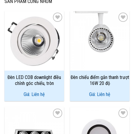
SẢN PHẨM CÙNG NHÓM
Add to
Add to
Wishlist
Wishlist
Đèn LED COB downlight điều
Đèn chiếu điểm gắn thanh trượt
chỉnh góc chiếu, tròn
16W 20 độ
Giá: Liên hệ
Giá: Liên hệ
Add to
Add to