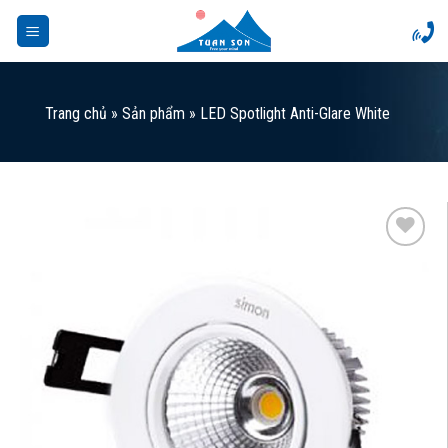
Skip
to
content
Trang chủ
»
Sản phẩm
»
LED Spotlight Anti-Glare White
Add to
Wishlist