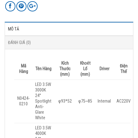
MÔ TẢ
ĐÁNH GIÁ (0)
Kích
Khoét
Mã
Điện
Tên Hàng
Thước
Lổ
Driver
Hàng
Thế
(mm)
(mm)
LED 3.5W
3000K
24°
N0424-
Spotlight
φ93*52
φ75~85
Internal
AC220V
0210
Anti-
Glare
White
LED 3.5W
4000K