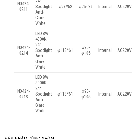
24°
N0424-
Spotlight
φ93*52
φ75~85
Internal
AC220V
0211
Anti-
Glare
White
LED 8W
4000K
24°
N0424-
φ95-
Spotlight
φ113*61
Internal
AC220V
0214
φ105
Anti-
Glare
White
LED 8W
3000K
24°
N0424-
φ95-
Spotlight
φ113*61
Internal
AC220V
0213
φ105
Anti-
Glare
White
SẢN PHẨM CÙNG NHÓM