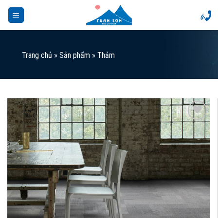
Skip
to
content
Trang chủ
»
Sản phẩm
»
Thảm
Add to
Wishlist