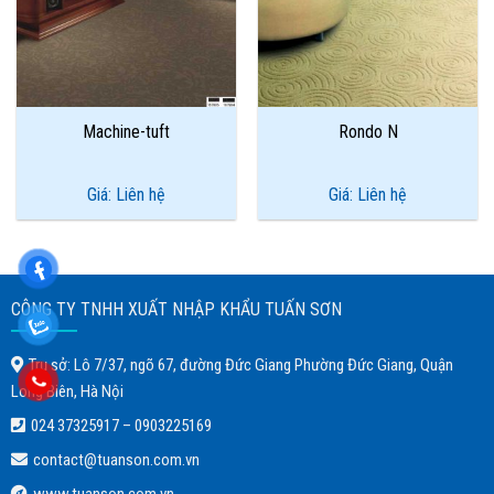
Machine-tuft
Rondo N
Giá: Liên hệ
Giá: Liên hệ
CÔNG TY TNHH XUẤT NHẬP KHẨU TUẤN SƠN
Trụ sở: Lô 7/37, ngõ 67, đường Đức Giang Phường Đức Giang, Quận
Long Biên, Hà Nội
024 37325917
–
0903225169
contact@tuanson.com.vn
www.tuanson.com.vn