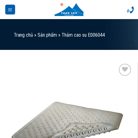
Skip
to
content
Trang chủ
»
Sản phẩm
»
Thảm cao su E006044
Add to
Wishlist