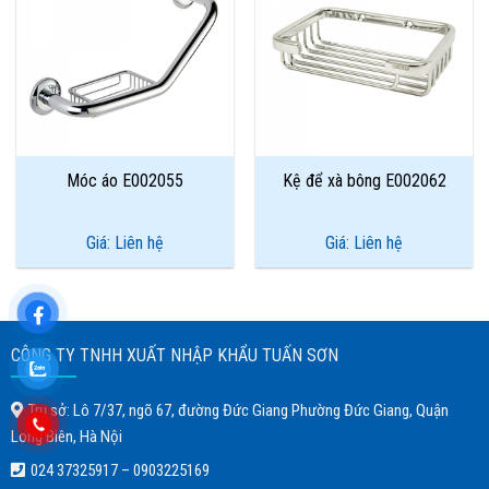
Add to
Add to
Wishlist
Wishlist
Móc áo E002055
Kệ để xà bông E002062
Giá: Liên hệ
Giá: Liên hệ
CÔNG TY TNHH XUẤT NHẬP KHẨU TUẤN SƠN
Trụ sở: Lô 7/37, ngõ 67, đường Đức Giang Phường Đức Giang, Quận
Long Biên, Hà Nội
024 37325917
–
0903225169