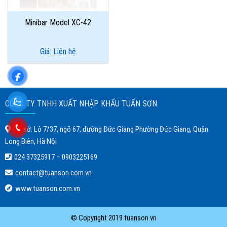
Minibar Model XC-42
Giá: Liên hệ
CÔNG TY TNHH XUẤT NHẬP KHẨU TUẤN SƠN
Trụ sở: Lô 7/37, ngõ 67, đường Đức Giang Phường Đức Giang, Quận
Long Biên, Hà Nội
024 37325917
–
0903225169
contact@tuanson.com.vn
www.tuanson.com.vn
© Copyright 2019 tuanson.vn