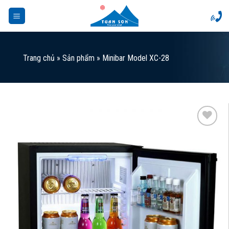
Skip
to
content
Trang chủ
»
Sản phẩm
»
Minibar Model XC-28
Add to
Wishlist