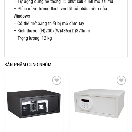
– Tự động dừng hệ thống 15 phút sau 4 lần mở sai mã
– Phần mềm tương thích với tất cả phần mềm của
Windows
– Có thể mở bằng thiết bị mở cầm tay
– Kích thước: (H)200x(W)435x(D)370mm
– Trọng lượng: 12 kg
SẢN PHẨM CÙNG NHÓM
Add to
Add to
Wishlist
Wishlist