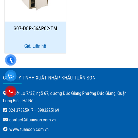
S07-DCP-56AP02-TM
Giá: Liên hệ
CÔNG TY TNHH XUẤT NHẬP KHẨU TUẤN SƠN
Trụ sở: Lô 7/37, ngõ 67, đường Đức Giang Phường Đức Giang, Quận
Long Biên, Hà Nội
024 37325917
–
0903225169
contact@tuanson.com.vn
www.tuanson.com.vn