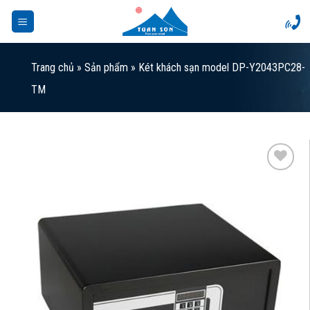
Skip
to
content
Trang chủ
»
Sản phẩm
»
Két khách sạn model DP-Y2043PC28-
TM
Add to
Wishlist