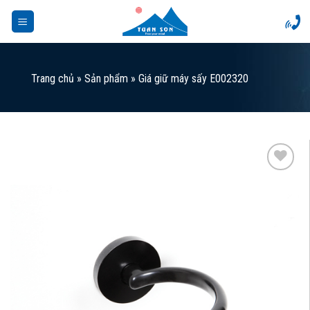
Skip
to
content
Trang chủ
»
Sản phẩm
»
Giá giữ máy sấy E002320
Add to
Wishlist