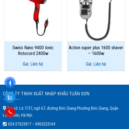
Add to
Add to
Wishlist
Wishlist
Swiss Nano 9400 Ionic
Action super plus 1600 shaver
Rotocord 2400w
– 1600w
Giá: Liên hệ
Giá: Liên hệ
CÔNG TY TNHH XUẤT NHẬP KHẨU TUẤN SƠN
Trụ sở: Lô 7/37, ngõ 67, đường Đức Giang Phường Đức Giang, Quận
Long Biên, Hà Nội
024 37325917
–
0903225169