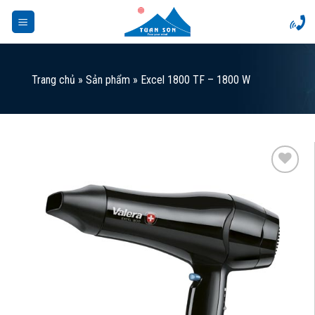
Skip
to
content
Trang chủ
»
Sản phẩm
»
Excel 1800 TF – 1800 W
Add to
Wishlist