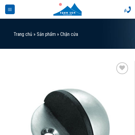
Skip
to
content
Trang chủ
»
Sản phẩm
»
Chặn cửa
Add to
Wishlist